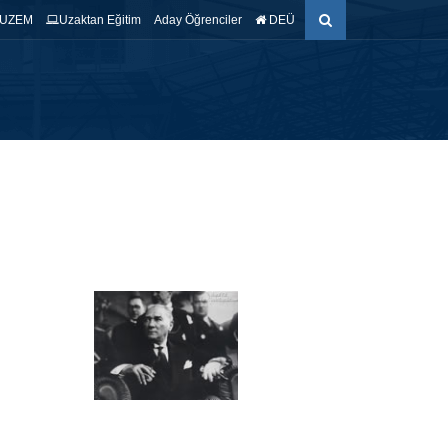
UZEM
Uzaktan Eğitim
Aday Öğrenciler
DEÜ
ŞTIRMA
ÖĞRENCİ
EĞİTİM AMAÇLARI
İLETİŞİM
Ek Sınav Duyurusu
13 Temmuz 2026 ,
Genel Duyurular
,
Sınav Duyuruları