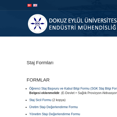
İçeriğe
Navigasyona
atla
atla
A
Staj Formları
FORMLAR
Öğrenci Staj Başvuru ve Kabul Bilgi Formu (SGK Staj Bilgi Fo
Belgesi
eklenmelidir
. (E-Devlet > Sağlık Provizyon Aktivasy
Staj Sicil Formu
(2 kopya)
Üretim Stajı Değerlendirme Formu
Yönetim Stajı Değerlendirme Formu