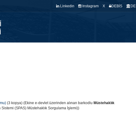
Linkedin
Instagram
X
DEBİS
DE
NASAYFA
BÖLÜMÜMÜZ
KADROMUZ
KALİTE
EĞİTİM
ARA
rmu)
(3 kopya) (Ekine e-devlet üzerinden alınan barkodlu
Müstehaklık
on Sistemi (SPAS) Müstehaklık Sorgulama İşlemi))