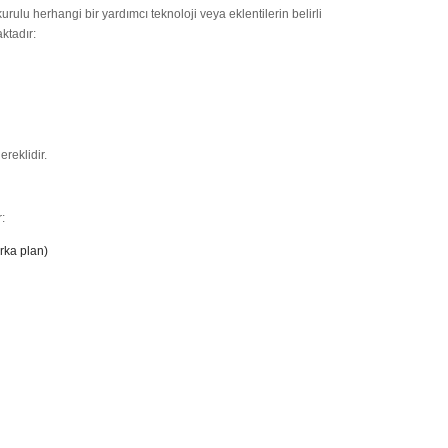
 kurulu herhangi bir yardımcı teknoloji veya eklentilerin belirli
ktadır:
ereklidir.
:
arka plan)