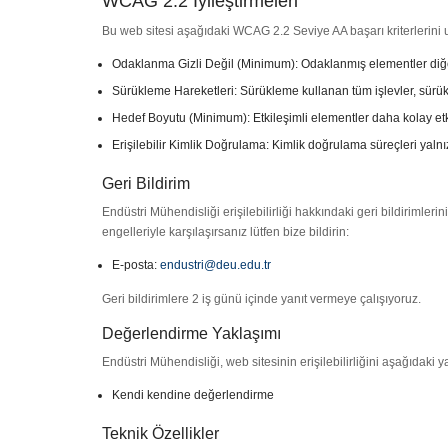
WCAG 2.2 İyileştirmeleri
Bu web sitesi aşağıdaki WCAG 2.2 Seviye AA başarı kriterlerini
Odaklanma Gizli Değil (Minimum): Odaklanmış elementler diğe
Sürükleme Hareketleri: Sürükleme kullanan tüm işlevler, sürükle
Hedef Boyutu (Minimum): Etkileşimli elementler daha kolay etkil
Erişilebilir Kimlik Doğrulama: Kimlik doğrulama süreçleri yaln
Geri Bildirim
Endüstri Mühendisliği erişilebilirliği hakkındaki geri bildirimleri
engelleriyle karşılaşırsanız lütfen bize bildirin:
E-posta:
endustri@deu.edu.tr
Geri bildirimlere 2 iş günü içinde yanıt vermeye çalışıyoruz.
Değerlendirme Yaklaşımı
Endüstri Mühendisliği, web sitesinin erişilebilirliğini aşağıdaki 
Kendi kendine değerlendirme
Teknik Özellikler