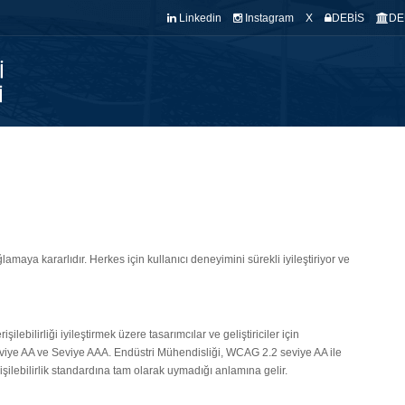
Linkedin
Instagram
X
DEBİS
DE
NASAYFA
BÖLÜMÜMÜZ
KADROMUZ
KALİTE
EĞİTİM
ARA
i sağlamaya kararlıdır. Herkes için kullanıcı deneyimini sürekli iyileştiriyor ve
işilebilirliği iyileştirmek üzere tasarımcılar ve geliştiriciler için
eviye AA ve Seviye AAA. Endüstri Mühendisliği, WCAG 2.2 seviye AA ile
ilebilirlik standardına tam olarak uymadığı anlamına gelir.