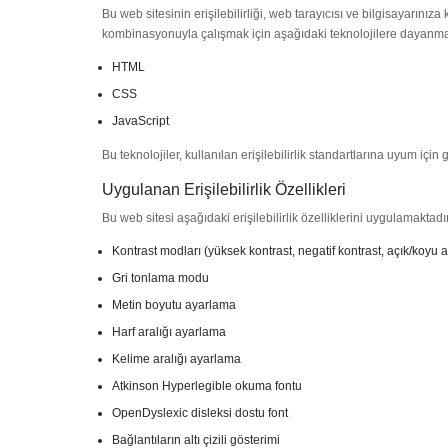
Bu web sitesinin erişilebilirliği, web tarayıcısı ve bilgisayarınıza
kombinasyonuyla çalışmak için aşağıdaki teknolojilere dayanma
HTML
CSS
JavaScript
Bu teknolojiler, kullanılan erişilebilirlik standartlarına uyum için g
Uygulanan Erişilebilirlik Özellikleri
Bu web sitesi aşağıdaki erişilebilirlik özelliklerini uygulamaktadır
Kontrast modları (yüksek kontrast, negatif kontrast, açık/koyu 
Gri tonlama modu
Metin boyutu ayarlama
Harf aralığı ayarlama
Kelime aralığı ayarlama
Atkinson Hyperlegible okuma fontu
OpenDyslexic disleksi dostu font
Bağlantıların altı çizili gösterimi