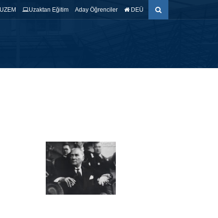
UZEM
Uzaktan Eğitim
Aday Öğrenciler
DEÜ
ŞTIRMA
ÖĞRENCİ
EĞİTİM AMAÇLARI
İLETİŞİM