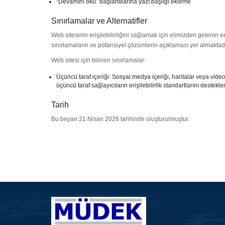
“Devamını oku” bağlantılarına yazı başlığı ekleme
Sınırlamalar ve Alternatifler
Web sitesinin erişilebilirliğini sağlamak için elimizden gelenin 
sınırlamaların ve potansiyel çözümlerin açıklaması yer almaktadı
Web sitesi için bilinen sınırlamalar:
Üçüncü taraf içeriği: Sosyal medya içeriği, haritalar veya videola
üçüncü taraf sağlayıcıların erişilebilirlik standartlarını destek
Tarih
Bu beyan 21 Nisan 2026 tarihinde oluşturulmuştur.