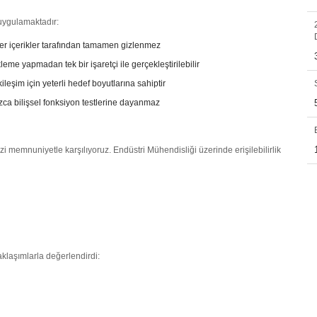
 uygulamaktadır:
r içerikler tarafından tamamen gizlenmez
me yapmadan tek bir işaretçi ile gerçekleştirilebilir
eşim için yeterli hedef boyutlarına sahiptir
ızca bilişsel fonksiyon testlerine dayanmaz
nizi memnuniyetle karşılıyoruz. Endüstri Mühendisliği üzerinde erişilebilirlik
yaklaşımlarla değerlendirdi: