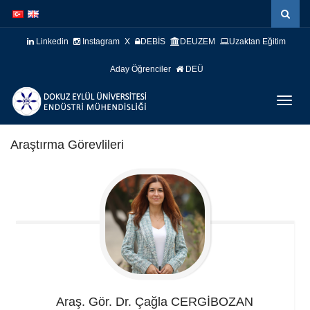
İçeriğe
Navigasyona
atla
atla
Linkedin
Instagram
X
DEBİS
DEUZEM
Uzaktan Eğitim
Aday Öğrenciler
DEÜ
Menüy
Geç
Araştırma Görevlileri
Araş. Gör. Dr. Çağla
CERGİBOZAN