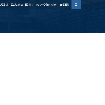
UZEM
Uzaktan Eğitim
Aday Öğrenciler
DEÜ
ŞTIRMA
ÖĞRENCİ
EĞİTİM AMAÇLARI
İLETİŞİM