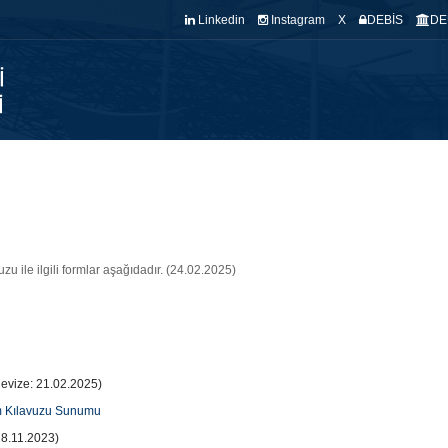
Linkedin
Instagram
X
DEBİS
DE
NASAYFA
BÖLÜMÜMÜZ
KADROMUZ
KALİTE
EĞİTİM
ARA
u ile ilgili formlar aşağıdadır. (24.02.2025)
vize: 21.02.2025)
ım Kılavuzu Sunumu
28.11.2023)