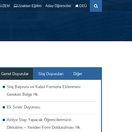
UZEM
Uzaktan Eğitim
Aday Öğrenciler
DEÜ
ŞTIRMA
ÖĞRENCİ
EĞİTİM AMAÇLARI
İLETİŞİM
Genel Duyurular
Staj Duyuruları
Diğer
Staj Başvuru ve Kabul Formuna Eklenmesi
Gereken Belge Hk.
Ek Sınav Duyurusu
Atölye Stajı Yapacak Öğrencilerimizin
Dikkatine – Yeniden Form Doldurulması Hk.