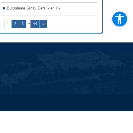
Bütünleme Sınav Derslikleri Hk.
…
1
2
3
44
»