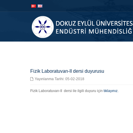
İçeriğe
Navigasyona
atla
atla
A
Fizik Laboratuvarı-II dersi duyurusu
Yayınlanma Tarihi: 05-02-2018
Fizik Laboratuvarı-II dersi ile ilgili duyuru için
tıklayınız.