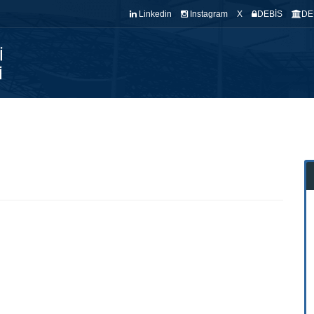
Linkedin
Instagram
X
DEBİS
DE
NASAYFA
BÖLÜMÜMÜZ
KADROMUZ
KALİTE
EĞİTİM
ARA