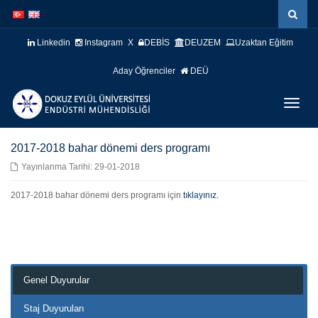
İçeriğe
Navigasyona
atla
atla
Linkedin
Instagram
X
DEBİS
DEUZEM
Uzaktan Eğitim
Aday Öğrenciler
DEÜ
Menüy
Geç
2017-2018 bahar dönemi ders programı
Yayınlanma Tarihi: 29-01-2018
2017-2018 bahar dönemi ders programı için
tıklayınız.
Genel Duyurular
Staj Duyuruları