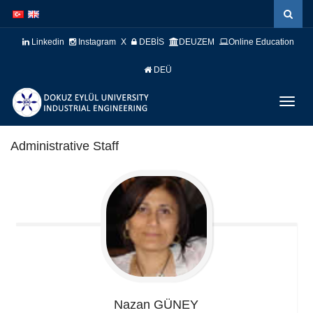
İçeriğe
Navigasyona
atla
atla
Linkedin
Instagram
X
DEBİS
DEUZEM
Online Education
DEÜ
Menüy
Geç
Administrative Staff
Nazan
GÜNEY